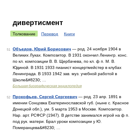
дивертисмент
Толкование
Перевод
Книги
Объедов, Юрий Борисович
— род. 24 ноября 1904 в
51
Великих Луках. Композитор. В 1931 окончил Ленингр. конс.
по кл. композиции В. В. Щербачева, по кл. ф п. М. В.
Юдиной. В 1931 1933 пианист концертмейстер в клубах
Ленинграда. В 1933 1942 зав. муз. учебной работой в
Школе&#8230; …
Большая биографическая энциклопедия
Прокофьев, Сергей Сергеевич
— род. 23 апр. 1891 в
52
имении Сонцовка Екатеринославской губ. (ныне с. Красное
Донецкой обл.), ум. 5 марта 1953 в Москве. Композитор.
Нар. арт. РСФСР (1947). В детстве занимался игрой на ф п.
под рук. матери. Брал уроки композиции у Ю.
Померанцева&#8230; …