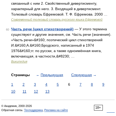
связанный с ним 2. Свойственный дивертисменту,
характерный для него. 3. Входящий в дивертисмент.
Толковый словарь Ефремовой. Т. Ф. Ефремова. 2000 …
Современный толковый словарь русского языка Ефремовой
Часть речи (цикл стихотворений)
— У этого термина
60
существуют и другие значения, см. Часть речи (значения).
«Часть речи»&#160; поэтический цикл стихотворений
И.&#160;А.&#160;Бродского, написанный в 1974
1976&#160;гг. по русски, а также одноимённая книга,
включающая, в частности,&#8230; …
Википедия
Страницы
←
Предыдущая
Следующая
→
1
2
3
4
5
6
7
8
9
10
11
12
13
© Академик, 2000-2026
18+
Обратная связь:
Техподдержка
,
Реклама на сайте