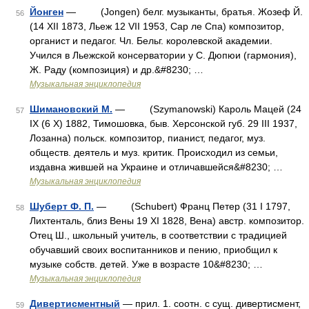
Йонген
— (Jongen) белг. музыканты, братья. Жозеф Й.
56
(14 XII 1873, Льеж 12 VII 1953, Сар ле Спа) композитор,
органист и педагог. Чл. Бельг. королевской академии.
Учился в Льежской консерватории у С. Дюпюи (гармония),
Ж. Раду (композиция) и др.&#8230; …
Музыкальная энциклопедия
Шимановский М.
— (Szymanowski) Кароль Мацей (24
57
IX (6 X) 1882, Тимошовка, быв. Херсонской губ. 29 III 1937,
Лозанна) польск. композитор, пианист, педагог, муз.
обществ. деятель и муз. критик. Происходил из семьи,
издавна жившей на Украине и отличавшейся&#8230; …
Музыкальная энциклопедия
Шуберт Ф. П.
— (Schubert) Франц Петер (31 I 1797,
58
Лихтенталь, близ Вены 19 XI 1828, Вена) австр. композитор.
Отец Ш., школьный учитель, в соответствии с традицией
обучавший своих воспитанников и пению, приобщил к
музыке собств. детей. Уже в возрасте 10&#8230; …
Музыкальная энциклопедия
Дивертисментный
— прил. 1. соотн. с сущ. дивертисмент,
59