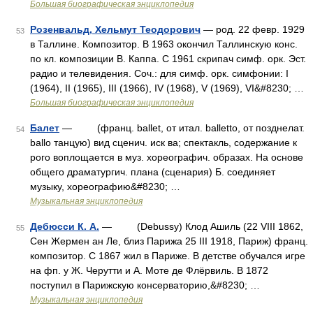
Большая биографическая энциклопедия
Розенвальд, Хельмут Теодорович
— род. 22 февр. 1929
53
в Таллине. Композитор. В 1963 окончил Таллинскую конс.
по кл. композиции В. Каппа. С 1961 скрипач симф. орк. Эст.
радио и телевидения. Соч.: для симф. орк. симфонии: I
(1964), II (1965), III (1966), IV (1968), V (1969), VI&#8230; …
Большая биографическая энциклопедия
Балет
— (франц. ballet, от итал. balletto, от позднелат.
54
ballo танцую) вид сценич. иск ва; спектакль, содержание к
рого воплощается в муз. хореографич. образах. На основе
общего драматургич. плана (сценария) Б. соединяет
музыку, хореографию&#8230; …
Музыкальная энциклопедия
Дебюсси К. А.
— (Debussy) Клод Ашиль (22 VIII 1862,
55
Сен Жермен ан Ле, близ Парижа 25 III 1918, Париж) франц.
композитор. С 1867 жил в Париже. В детстве обучался игре
на фп. у Ж. Черутти и А. Моте де Флёрвиль. В 1872
поступил в Парижскую консерваторию,&#8230; …
Музыкальная энциклопедия