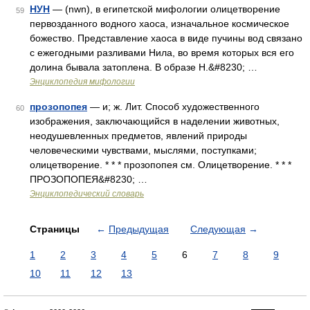
НУН
— (nwn), в египетской мифологии олицетворение
59
первозданного водного хаоса, изначальное космическое
божество. Представление хаоса в виде пучины вод связано
с ежегодными разливами Нила, во время которых вся его
долина бывала затоплена. В образе Н.&#8230; …
Энциклопедия мифологии
прозопопея
— и; ж. Лит. Способ художественного
60
изображения, заключающийся в наделении животных,
неодушевленных предметов, явлений природы
человеческими чувствами, мыслями, поступками;
олицетворение. * * * прозопопея см. Олицетворение. * * *
ПРОЗОПОПЕЯ&#8230; …
Энциклопедический словарь
Страницы
←
Предыдущая
Следующая
→
1
2
3
4
5
6
7
8
9
10
11
12
13