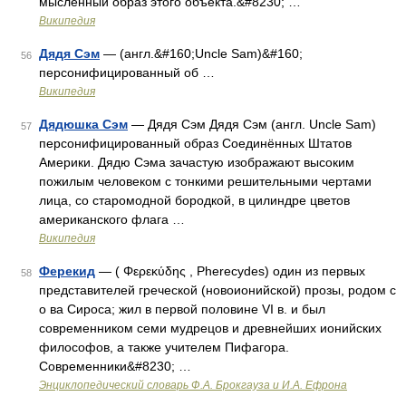
мысленный образ этого объекта.&#8230; …
Википедия
Дядя Сэм
— (англ.&#160;Uncle Sam)&#160;
56
персонифицированный об …
Википедия
Дядюшка Сэм
— Дядя Сэм Дядя Сэм (англ. Uncle Sam)
57
персонифицированный образ Соединённых Штатов
Америки. Дядю Сэма зачастую изображают высоким
пожилым человеком с тонкими решительными чертами
лица, со старомодной бородкой, в цилиндре цветов
американского флага …
Википедия
Ферекид
— ( Φερεκύδης , Pherecydes) один из первых
58
представителей греческой (новоионийской) прозы, родом с
о ва Сироса; жил в первой половине VI в. и был
современником семи мудрецов и древнейших ионийских
философов, а также учителем Пифагора.
Современники&#8230; …
Энциклопедический словарь Ф.А. Брокгауза и И.А. Ефрона