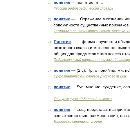
понятие
— пон ятие, я …
72
Русский орфографический словарь
понятие
— Отражение в сознании чело
73
совокупности существенных признаков
Термины и понятия лингвистики: Лексика. Л
Понятие
— форма научного и обыденн
74
некоторого класса и мысленного выдел
общих для предметов этого класса отл
Педагогический терминологический словар
понятие
— (2 с), Пр. о поня/тии; мн. по
75
Орфографический словарь русского языка
понятие
— Syn: мнение, суждение, соо
76
…
Тезаурус русской деловой лексики
понятие
— същ. представа, възприятие
77
впечатление същ. наименование, назв
Български синонимен речник