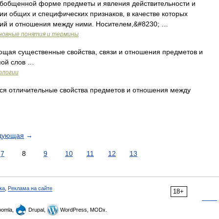
бобщенной форме предметы и явления действительности и
и общих и специфических признаков, в качестве которых
ний и отношения между ними. Носителем,&#8230; …
новные понятия и термины
ая существенные свойства, связи и отношения предметов и
пой слов …
ологии
ся отличительные свойства предметов и отношения между
дующая
→
7
8
9
10
11
12
13
ка
,
Реклама на сайте
18+
omla,
Drupal,
WordPress, MODx.