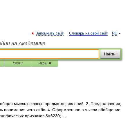
Запомнить сайт
Словарь на свой сайт
RU
едии на Академике
Найти!
Книги
Игры ⚽
бщая мысль о классе предметов, явлений. 2. Представления,
ень понимания чего либо. 4. Оформленное в мысли обобщение
пецифических признаков.&#8230; …