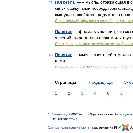
ПОНЯТИЕ
— – мысль, отражающая в о
78
связи между ними посредством фиксаци
выступают свойства предметов и явле
Современный образовательный процесс: ос
Понятие
— форма мышления, отражающ
79
явлений, выраженная словом или груп
Словарь-справочник по педагогической псих
Понятие
— мысль, в которой отражают
80
ними …
Исследовательская деятельность. Словарь
Страницы
←
Предыдущая
Сле
1
2
3
4
5
6
© Академик, 2000-2026
Обратная связь:
Техподдерж
👣 Путешествия
Экспорт словарей на сайты
, сделанные на PHP,
Jo