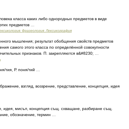
века класса каких либо однородных предметов в виде
 этих предметов …
ексикология. Фразеология. Лексикография
ого мышления; результат обобщения свойств предметов
ения самого этого класса по определённой совокупности
ичительных признаков. П. закрепляются в&#8230; …
ь
ня/тия, Р. поня/тий …
бражение, взгляд, воззрение, представление, концепция, идея
, идея, мисъл, концепция същ. схващане, разбиране същ.
ание, обозначение, термин …