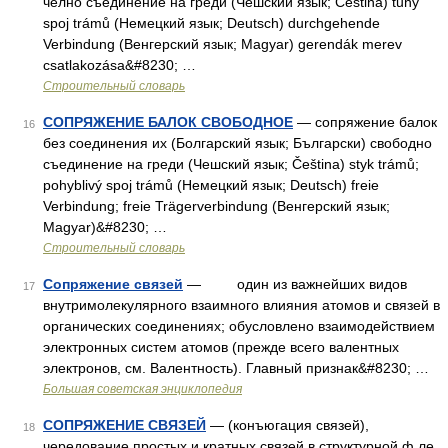
челно съединение на греди (Чешский язык; Čeština) tuhý
spoj trámů (Немецкий язык; Deutsch) durchgehende
Verbindung (Венгерский язык; Magyar) gerendák merev
csatlakozása&#8230; …
Строительный словарь
СОПРЯЖЕНИЕ БАЛОК СВОБОДНОЕ
— сопряжение балок
16
без соединения их (Болгарский язык; Български) свободно
съединение на греди (Чешский язык; Čeština) styk trámů;
pohyblivý spoj trámů (Немецкий язык; Deutsch) freie
Verbindung; freie Trägerverbindung (Венгерский язык;
Magyar)&#8230; …
Строительный словарь
Сопряжение связей
— один из важнейших видов
17
внутримолекулярного взаимного влияния атомов и связей в
органических соединениях; обусловлено взаимодействием
электронных систем атомов (прежде всего валентных
электронов, см. Валентность). Главный признак&#8230; …
Большая советская энциклопедия
СОПРЯЖЕНИЕ СВЯЗЕЙ
— (конъюгация связей),
18
чередование простых и кратных связей в структурной ф ле