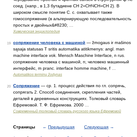
соед. (напр., в 1,3 бутадиене СН 2=СНЧСН=СН 2). В
широком смысле понятие С. с. охватывает также
гомосопряжение (в альтернирующую последовательность
простых и двойных&#8230; …
Химическая энциклопедия
сопряжение человека с машиной
— žmogaus ir mašinos
19
sąsaja statusas T sritis automatika atitikmenys: angl. man
machine interface vok. Mensch Maschine Interface, n rus.
сопряжение человека с машиной, n; человеко машинный
интерфейс, m pranc. interface homme machine, f …
Automatikos terminų žodynas
Сопряжение
— ср. 1. процесс действия по гл. сопрячь,
20
сопрягать 2. Способ соединения, скрепления частей,
деталей в деревянных конструкциях. Толковый словарь
Ефремовой. Т. Ф. Ефремова. 2000 …
Современный толковый словарь русского языка Ефремовой
Страницы
←
Предыдущая
Следующая
→