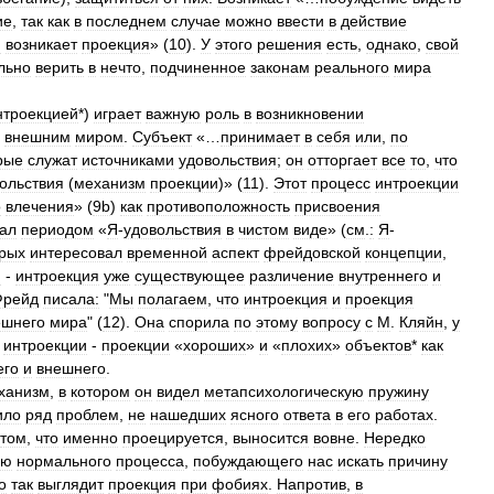
ие
,
так
как
в
последнем
случае
можно
ввести
в
действие
и
возникает
проекция
» (
10
).
У
этого
решения
есть
,
однако
,
свой
льно
верить
в
нечто
,
подчиненное
законам
реального
мира
нтроекцией
*)
играет
важную
роль
в
возникновении
внешним
миром
.
Субъект
«…
принимает
в
себя
или
,
по
рые
служат
источниками
удовольствия
;
он
отторгает
все
то
,
что
ольствия
(
механизм
проекции
)» (
11
).
Этот
процесс
интроекции
о
влечения
» (
9b
)
как
противоположность
присвоения
тал
периодом
«
Я
-
удовольствия
в
чистом
виде
» (
см
.
:
Я
-
орых
интересовал
временной
аспект
фрейдовской
концепции
,
я
-
интроекция
уже
существующее
различение
внутреннего
и
Фрейд
писала:
"
Мы
полагаем
,
что
интроекция
и
проекция
ешнего
мира
" (
12
).
Она
спорила
по
этому
вопросу
с
М
.
Кляйн
,
у
интроекции
-
проекции
«
хороших
»
и
«
плохих
»
объектов
*
как
его
и
внешнего
.
ханизм
,
в
котором
он
видел
метапсихологическую
пружину
ило
ряд
проблем
,
не
нашедших
ясного
ответа
в
его
работах
.
том
,
что
именно
проецируется
,
выносится
вовне
.
Нередко
ию
нормального
процесса
,
побуждающего
нас
искать
причину
о
так
выглядит
проекция
при
фобиях
.
Напротив
,
в