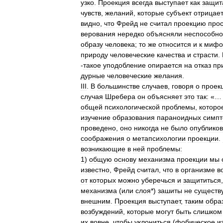
узко
.
Проекция
всегда
выступает
как
защит
чувств
,
желаний
,
которые
субъект
отрицае
видно
,
что
Фрейд
не
считал
проекцию
про
верования
нередко
объясняли
неспособно
образу
человека
;
то
же
относится
и
к
мифо
природу
человеческие
качества
и
страсти
.
-
такое
уподобление
опирается
на
отказ
пр
дурные
человеческие
желания
.
III
.
В
большинстве
случаев
,
говоря
о
проек
случая
Шребера
он
объясняет
это
так:
«
общей
психологической
проблемы
,
которо
изучение
образования
параноидных
симпт
проведено
,
оно
никогда
не
было
опублико
соображения
о
метапсихологии
проекции
.
возникающие
в
ней
проблемы:
1
)
общую
основу
механизма
проекции
мы
известно
,
Фрейд
считал
,
что
в
организме
в
от
которых
можно
уберечься
и
защититься
механизма
(
или
слоя
*)
зашиты
не
существ
внешним
.
Проекция
выступает
,
таким
обра
возбуждений
,
которые
могут
быть
слишком
их
вовне
,
чтобы
уклониться
(
фобическое
и