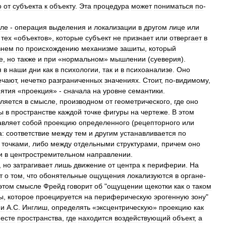
о
от
субъекта
к
объекту
.
Эта
процедура
может
пониматься
по
-
ле
-
операция
выделения
и
локализации
в
другом
лице
или
,
тех
«
объектов
»,
которые
субъект
не
признает
или
отвергает
в
внем
по
происхождению
механизме
зашиты
,
который
е
,
но
также
и
при
«
нормальном
»
мышлении
(
суеверия
).
я
в
наши
дни
как
в
психологии
,
так
и
в
психоанализе
.
Оно
ечают
,
нечетко
разграниченных
значениях
.
Стоит
,
по
-
видимому
,
нятия
«
проекция
» -
сначала
на
уровне
семантики
.
бляется
в
смысле
,
производном
от
геометрического
,
где
оно
ы
в
пространстве
каждой
точке
фигуры
на
чертеже
.
В
этом
авляет
собой
проекцию
определенного
(
рецепторного
или
а:
соответствие
между
тем
и
другим
устанавливается
по
точками
,
либо
между
отдельными
структурами
,
причем
оно
и
в
центростремительном
направлении
.
,
но
затрагивает
лишь
движение
от
центра
к
периферии
.
На
т
о
том
,
что
обонятельные
ощущения
локализуются
в
органе
-
этом
смысле
Фрейд
говорит
об
"
ощущении
щекотки
как
о
таком
ы
,
которое
проецируется
на
периферическую
эрогенную
зону
"
.
и
A
.
C
.
Инглиш
,
определять
«
эксцентрическую
»
проекцию
как
есте
пространства
,
где
находится
воздействующий
объект
,
а