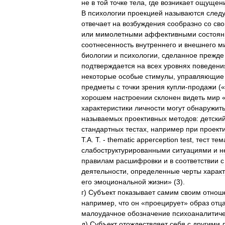
не
в
той
точке
тела
,
где
возникает
ощущен
В
психологии
проекцией
называются
след
отвечает
на
возбуждения
сообразно
со
св
или
мимолетными
аффективными
состоя
соотнесенность
внутреннего
и
внешнего
м
биологии
и
психологии
,
сделанное
прежде
подтверждается
на
всех
уровнях
поведени
некоторые
особые
стимулы
,
управляющие
предметы
с
точки
зрения
купли
-
продажи
(«
хорошем
настроении
склонен
видеть
мир
характеристики
личности
могут
обнаружит
называемых
проективных
методов:
детски
стандартных
тестах
,
например
при
проект
Т
.
А
.
Т
. -
thematic
apperception
test
,
тест
тем
слабоструктурированными
ситуациями
и
н
правилам
расшифровки
и
в
соответствии
с
деятельности
,
определенные
черты
харак
его
эмоциональной
жизни
» (
3
).
г
)
Субъект
показывает
самим
своим
отнош
например
,
что
он
«
проецирует
»
образ
отц
малоудачное
обозначение
психоаналитиче
д
)
Субъект
отождествляет
себя
с
другими