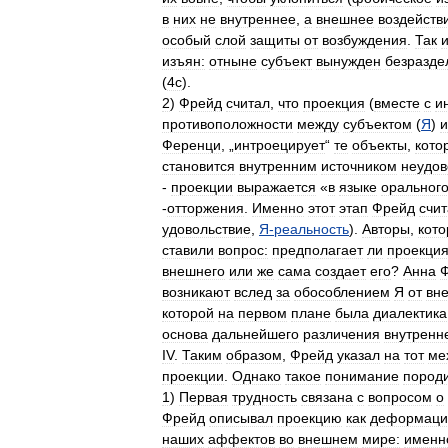
в
них
не
внутреннее
,
а
внешнее
воздейств
особый
слой
защиты
от
возбуждения
.
Так
изъян:
отныне
субъект
вынужден
безразде
(
4с
).
2
)
Фрейд
считал
,
что
проекция
(
вместе
с
и
противоположности
между
субъектом
(
Я
)
и
Ференци
, „
интроецирует
“
те
объекты
,
кото
становится
внутренним
источником
неудов
-
проекции
выражается
«
в
языке
оральног
-
отторжения
.
Именно
этот
этап
Фрейд
счи
удовольствие
,
Я
-
реальность
).
Авторы
,
кот
ставили
вопрос:
предполагает
ли
проекци
внешнего
или
же
сама
создает
его
?
Анна
возникают
вслед
за
обособлением
Я
от
вн
которой
на
первом
плане
была
диалектика
основа
дальнейшего
различения
внутренн
IV
.
Таким
образом
,
Фрейд
указал
на
тот
ме
проекции
.
Однако
такое
понимание
пород
1
)
Первая
трудность
связана
с
вопросом
о
Фрейд
описывал
проекцию
как
деформац
наших
аффектов
во
внешнем
мире:
именн