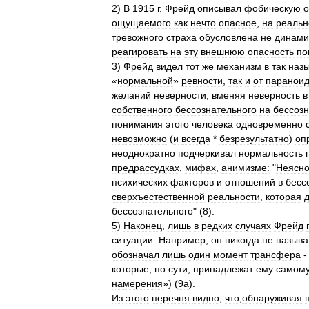
2
)
В
1915
г
.
Фрейд
описывал
фобическую
о
ощущаемого
как
нечто
опасное
,
на
реальн
тревожного
страха
обусловлена
не
динами
реагировать
на
эту
внешнюю
опасность
по
3
)
Фрейд
видел
тот
же
механизм
в
так
наз
«
нормальной
»
ревности
,
так
и
от
параноид
желаний
неверности
,
вменяя
неверность
в
собственного
бессознательного
на
бессоз
понимания
этого
человека
одновременно
невозможно
(
и
всегда
*
безрезультатно
)
оп
неоднократно
подчеркивал
нормальность
предрассудках
,
мифах
,
анимизме:
"
Неясн
психических
факторов
и
отношений
в
бесс
сверхъестественной
реальности
,
которая
бессознательного
" (
8
).
5
)
Наконец
,
лишь
в
редких
случаях
Фрейд
ситуации
.
Например
,
он
никогда
не
называ
обозначал
лишь
один
момент
трансфера
которые
,
по
сути
,
принадлежат
ему
самом
намерения
») (
9а
).
Из
этого
перечня
видно
,
что
,
обнаруживая