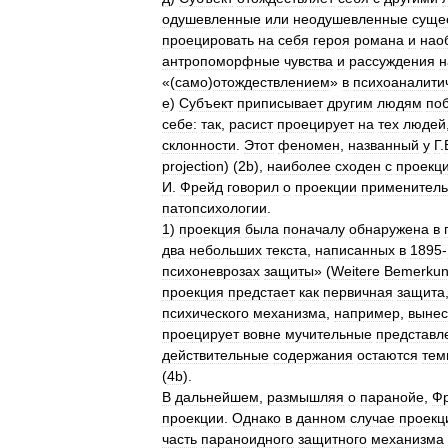
одушевленные
или
неодушевленные
суще
проецировать
на
себя
героя
романа
и
нао
антропоморфные
чувства
и
рассуждения
н
«(
само
)
отождествлением
»
в
психоаналити
е
)
Субъект
приписывает
другим
людям
по
себе:
так
,
расист
проецирует
на
тех
людей
склонности
.
Этот
феномен
,
названный
у
Г
.
projection
) (
2b
),
наиболее
сходен
с
проекц
И
.
Фрейд
говорил
о
проекции
применител
патопсихологии
.
1
)
проекция
была
поначалу
обнаружена
в
два
небольших
текста
,
написанных
в
1895
-
психоневрозах
защиты
» (
Weitere
Bemerku
проекция
предстает
как
первичная
защита
психического
механизма
,
например
,
выне
проецирует
вовне
мучительные
представл
действительные
содержания
остаются
тем
(
4b
).
В
дальнейшем
,
размышляя
о
паранойе
,
Ф
проекции
.
Однако
в
данном
случае
проекц
часть
параноидного
защитного
механизма