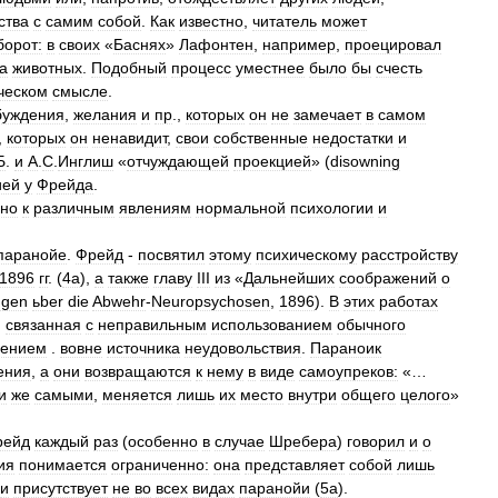
ства
с
самим
собой
.
Как
известно
,
читатель
может
борот:
в
своих
«
Баснях
»
Лафонтен
,
например
,
проецировал
а
животных
.
Подобный
процесс
уместнее
было
бы
счесть
ческом
смысле
.
буждения
,
желания
и
пр
.,
которых
он
не
замечает
в
самом
,
которых
он
ненавидит
,
свои
собственные
недостатки
и
Б
.
и
А
.
С
.
Инглиш
«
отчуждающей
проекцией
» (
disowning
ией
у
Фрейда
.
ьно
к
различным
явлениям
нормальной
психологии
и
паранойе
.
Фрейд
-
посвятил
этому
психическому
расстройству
1896
гг
. (
4а
),
а
также
главу
III
из
«
Дальнейших
соображений
о
ngen
ьber
die
Abwehr
-
Neuropsychosen
,
1896
).
В
этих
работах
,
связанная
с
неправильным
использованием
обычного
сением
.
вовне
источника
неудовольствия
.
Параноик
ения
,
а
они
возвращаются
к
нему
в
виде
самоупреков:
«…
и
же
самыми
,
меняется
лишь
их
место
внутри
общего
целого
»
рейд
каждый
раз
(
особенно
в
случае
Шребера
)
говорил
и
о
ия
понимается
ограниченно:
она
представляет
собой
лишь
и
присутствует
не
во
всех
видах
паранойи
(
5а
).