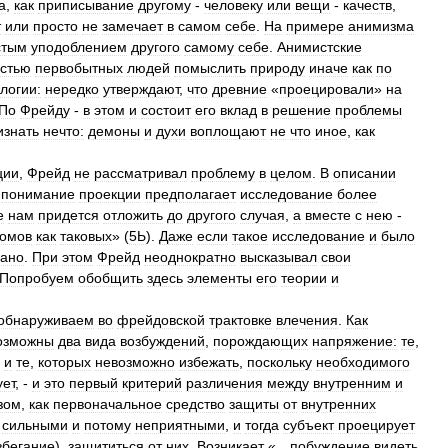
а
,
как
приписывание
другому
-
человеку
или
вещи
-
качеств
,
т
или
просто
не
замечает
в
самом
себе
.
На
примере
анимизма
стым
уподоблением
другого
самому
себе
.
Анимистские
стью
первобытных
людей
помыслить
природу
иначе
как
по
логии:
нередко
утверждают
,
что
древние
«
проецировали
»
на
По
Фрейду
-
в
этом
и
состоит
его
вклад
в
решение
проблемы
изнать
нечто:
демоны
и
духи
воплощают
не
что
иное
,
как
ции
,
Фрейд
не
рассматривал
проблему
в
целом
.
В
описании
…
понимание
проекции
предполагает
исследование
более
е
нам
придется
отложить
до
другого
случая
,
а
вместе
с
нею
-
омов
как
таковых
» (
5Ь
).
Даже
если
такое
исследование
и
было
вано
.
При
этом
Фрейд
неоднократно
высказывал
свои
Попробуем
обобщить
здесь
элементы
его
теории
и
обнаруживаем
во
фрейдовской
трактовке
влечения
.
Как
озможны
два
вида
возбуждений
,
порождающих
напряжение:
те
,
,
и
те
,
которых
невозможно
избежать
,
поскольку
необходимого
ует
, -
и
это
первый
критерий
различения
между
внутренним
и
зом
,
как
первоначальное
средство
защиты
от
внутренних
сильными
и
потому
неприятными
,
и
тогда
субъект
проецирует
збегание
),
защититься
от
них
.
Возникает
«…
побуждение
видеть