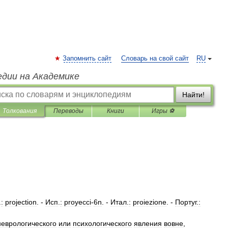
Запомнить сайт
Словарь на свой сайт
RU
едии на Академике
Найти!
Толкования
Переводы
Книги
Игры ⚽
.
:
projection
. -
Исп
.
:
proyecci
-
6n
. -
Итал
.
:
proiezione
. -
Португ
.
:
неврологического
или
психологического
явления
вовне
,