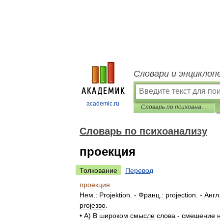
Словари и энциклоп
academic.ru
Словарь по психоанализу
Словарь по психоанализу
проекция
Толкование
Перевод
проекция
Нем
.
:
Projektion
. -
Франц
.
:
projection
. -
Англ
projeзвo
.
•
А
)
В
широком
смысле
слова
-
смешение