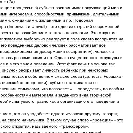
ие
» (
2а
).
ующие
процессы:
в
)
субъект
воспринимает
окружающий
мир
и
оими
интересами
,
способностями
,
привычками
,
длительными
ниями
,
ожиданиями
,
желаниями
и
пр
.
Подобная
ира
(
Innenwelt
и
Umwelt
) -
это
одно
из
открытий
современной
всего
под
воздействием
гештальтпсихологии
.
Это
открытие
я:
животное
выборочно
реагирует
в
поле
своего
восприятия
на
его
поведением
;
деловой
человек
рассматривает
все
профессиональная
деформация
восприятия
»);
человек
в
«
сквозь
розовые
очки
»
и
пр
.
Однако
существенные
структуры
и
ься
и
в
его
явном
поведении
.
Этот
факт
лежит
в
основе
так
й
рисунок
раскрывает
личность
ребенка
;
при
некоторых
ивных
тестах
в
собственном
смысле
слова
(
ср
.
тесты
Роршаха
-
атической
апперцепции
),
субъект
сталкивается
со
еясными
стимулами
,
что
позволяет
«…
определять
,
по
особым
особенностями
материала
и
заданного
вида
творческой
тера
'
испытуемого
,
равно
как
и
организацию
его
поведения
и
ением
,
что
он
уподобляет
одного
человека
другому:
говорят
,
а
на
своего
начальника
.
В
таком
случае
слово
«
проекция
» -
это
ского
открытия
,
называемого
«
трансфером
».
людьми
или
,
напротив
,
отождествляет
других
людей
,