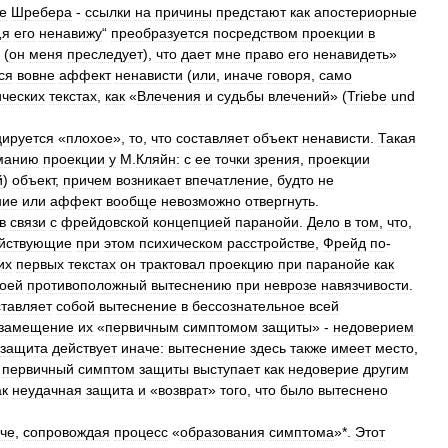
е
Шребера
-
ссылки
на
причины
предстают
как
апостериорные
„
я
его
ненавижу
“
преобразуется
посредством
проекции
в
 (
он
меня
преследует
),
что
дает
мне
право
его
ненавидеть
»
ся
вовне
аффект
ненависти
(
или
,
иначе
говоря
,
само
ических
текстах
,
как
«
Влечения
и
судьбы
влечений
» (
Triebe
und
цируется
«
плохое
»,
то
,
что
составляет
объект
ненависти
.
Такая
манию
проекции
у
М
.
Кляйн:
с
ее
точки
зрения
,
проекции
й
)
объект
,
причем
возникает
впечатление
,
будто
не
ние
или
аффект
вообще
невозможно
отвергнуть
.
в
связи
с
фрейдовской
концепцией
паранойи
.
Дело
в
том
,
что
,
йствующие
при
этом
психическом
расстройстве
,
Фрейд
по
-
их
первых
текстах
он
трактовал
проекцию
при
паранойе
как
воей
противоположный
вытеснению
при
неврозе
навязчивости
.
тавляет
собой
вытеснение
в
бессознательное
всей
замещение
их
«
первичным
симптомом
защиты
» -
недоверием
защита
действует
иначе:
вытеснение
здесь
также
имеет
место
,
первичный
симптом
защиты
выступает
как
недоверие
другим
ак
неудачная
защита
и
«
возврат
»
того
,
что
было
вытеснено
че
,
сопровождая
процесс
«
образования
симптома
»*.
Этот