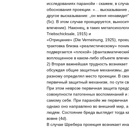
исследованиях
паранойи
-
скажем
,
в
случа
обоснования
проекции
. «…
высказывание
другое
высказывание:
„
он
меня
ненавидит
“
(
5с
).
В
этом
случае
проецируется
,
выносит
влечение
).
Наконец
,
в
таких
метапсихолог
Triebschicksale
,
1915
)
и
«
Отрицание
» (
Die
Verneinung
,
1925
),
прое
трактовка
близка
«
реалистическому
»
пони
подвергается
«
плохой
» (
фантазматически
воплощенное
в
каком
-
либо
объекте
влече
2
)
Вторая
важнейшая
трудность
возникает
обсуждая
общие
защитные
механизмы
,
де
разному
определял
место
проекции
.
В
сво
первичный
защитный
механизм
,
по
сути
с
При
этом
неврозе
первичная
защита
предс
совокупности
патогенных
воспоминаний
и
самому
себе
.
При
паранойе
же
первичная
однако
оно
направлено
во
внешний
мир
,
а
людям
.
Состояние
бреда
выглядит
тогда
к
вовне
(
4d
).
В
случае
Шребера
проекция
возникает
ина