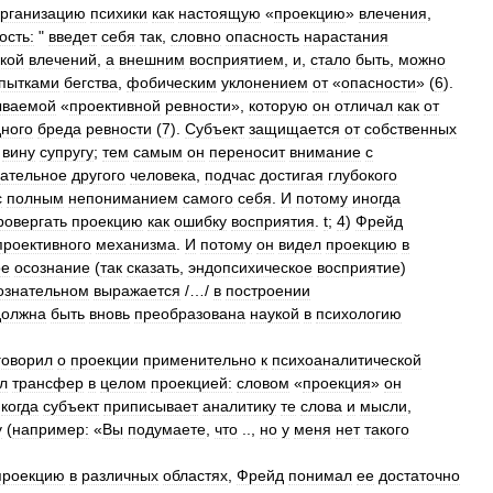
рганизацию
психики
как
настоящую
«
проекцию
»
влечения
,
ость:
"
введет
себя
так
,
словно
опасность
нарастания
кой
влечений
,
а
внешним
восприятием
,
и
,
стало
быть
,
можно
пытками
бегства
,
фобическим
уклонением
от
«
опасности
» (
6
).
ываемой
«
проективной
ревности
»,
которую
он
отличал
как
от
ного
бреда
ревности
(
7
).
Субъект
защищается
от
собственных
вину
супругу
;
тем
самым
он
переносит
внимание
с
нательное
другого
человека
,
подчас
достигая
глубокого
с
полным
непониманием
самого
себя
.
И
потому
иногда
ровергать
проекцию
как
ошибку
восприятия
.
t
;
4
)
Фрейд
проективного
механизма
.
И
потому
он
видел
проекцию
в
ое
осознание
(
так
сказать
,
эндопсихическое
восприятие
)
ознательном
выражается
/…/
в
построении
должна
быть
вновь
преобразована
наукой
в
психологию
говорил
о
проекции
применительно
к
психоаналитической
л
трансфер
в
целом
проекцией:
словом
«
проекция
»
он
-
когда
субъект
приписывает
аналитику
те
слова
и
мысли
,
у
(
например:
«
Вы
подумаете
,
что
..,
но
у
меня
нет
такого
проекцию
в
различных
областях
,
Фрейд
понимал
ее
достаточно