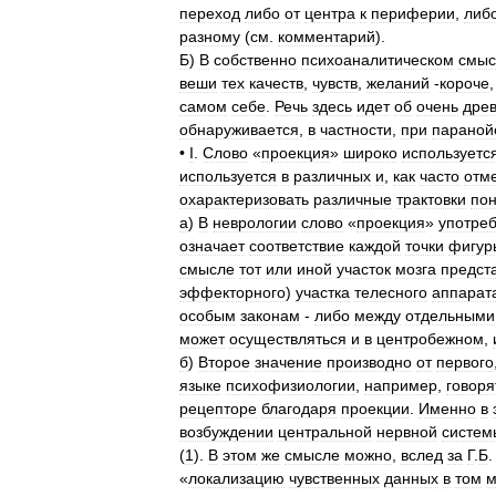
переход
либо
от
центра
к
периферии
,
либ
разному
(
см
.
комментарий
).
Б
)
В
собственно
психоаналитическом
смыс
веши
тех
качеств
,
чувств
,
желаний
-
короче
самом
себе
.
Речь
здесь
идет
об
очень
дре
обнаруживается
,
в
частности
,
при
параной
•
I
.
Слово
«
проекция
»
широко
используетс
используется
в
различных
и
,
как
часто
отм
охарактеризовать
различные
трактовки
по
а
)
В
неврологии
слово
«
проекция
»
употре
означает
соответствие
каждой
точки
фигур
смысле
тот
или
иной
участок
мозга
предст
эффекторного
)
участка
телесного
аппарат
особым
законам
-
либо
между
отдельными
может
осуществляться
и
в
центробежном
,
б
)
Второе
значение
производно
от
первого
языке
психофизиологии
,
например
,
говоря
рецепторе
благодаря
проекции
.
Именно
в
возбуждении
центральной
нервной
систем
(
1
).
В
этом
же
смысле
можно
,
вслед
за
Г
.
Б
«
локализацию
чувственных
данных
в
том
м